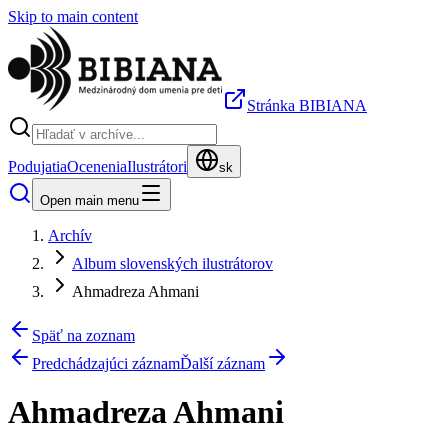
Skip to main content
Stránka BIBIANA
Podujatia
Ocenenia
Ilustrátori
sk
Open main menu
Archív
Album slovenských ilustrátorov
Ahmadreza Ahmani
Späť na zoznam
Predchádzajúci záznam
Ďalší záznam
Ahmadreza Ahmani