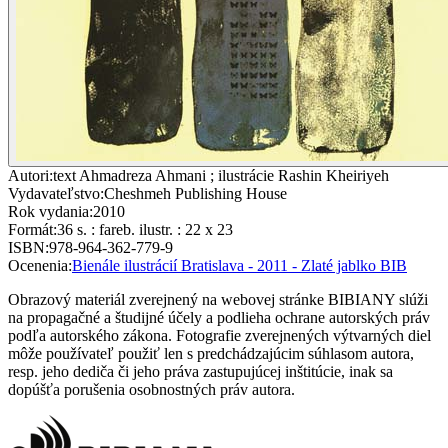
Autori
:
text Ahmadreza Ahmani ; ilustrácie Rashin Kheiriyeh
Vydavateľstvo
:
Cheshmeh Publishing House
Rok vydania
:
2010
Formát
:
36 s. : fareb. ilustr. : 22 x 23
ISBN
:
978-964-362-779-9
Ocenenia
:
Bienále ilustrácií Bratislava - 2011 - Zlaté jablko BIB
Obrazový materiál zverejnený na webovej stránke BIBIANY slúži
na propagačné a študijné účely a podlieha ochrane autorských práv
podľa autorského zákona. Fotografie zverejnených výtvarných diel
môže používateľ použiť len s predchádzajúcim súhlasom autora,
resp. jeho dediča či jeho práva zastupujúcej inštitúcie, inak sa
dopúšťa porušenia osobnostných práv autora.