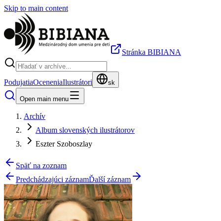
Skip to main content
Stránka BIBIANA
Podujatia
Ocenenia
Ilustrátori
sk
Open main menu
Archív
Album slovenských ilustrátorov
Eszter Szoboszlay
Späť na zoznam
Predchádzajúci záznam
Ďalší záznam