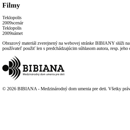
Filmy
Teklopolis
2009
scenár
Teklopolis
2009
námet
Obrazový materiál zverejnený na webovej stránke BIBIANY slúži na p
používateľ použiť len s predchádzajúcim súhlasom autora, resp. jeho d
©
2026
BIBIANA - Medzinárodný dom umenia pre deti
.
Všetky prá