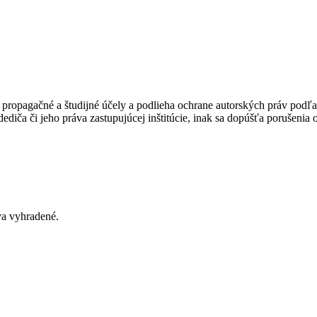
ropagačné a študijné účely a podlieha ochrane autorských práv podľa
ediča či jeho práva zastupujúcej inštitúcie, inak sa dopúšťa porušenia
va vyhradené
.