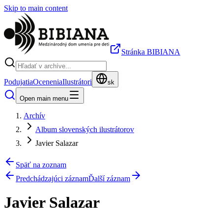
Skip to main content
Stránka BIBIANA
Podujatia
Ocenenia
Ilustrátori
sk
Open main menu
Archív
Album slovenských ilustrátorov
Javier Salazar
Späť na zoznam
Predchádzajúci záznam
Ďalší záznam
Javier Salazar