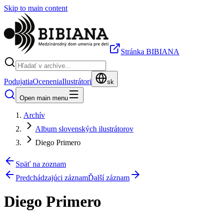
Skip to main content
Stránka BIBIANA
Podujatia
Ocenenia
Ilustrátori
sk
Open main menu
Archív
Album slovenských ilustrátorov
Diego Primero
Späť na zoznam
Predchádzajúci záznam
Ďalší záznam
Diego Primero