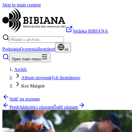
Skip to main content
Stránka BIBIANA
Podujatia
Ocenenia
Ilustrátori
sk
Open main menu
Archív
Album slovenských ilustrátorov
Kez Margrie
Späť na zoznam
Predchádzajúci záznam
Ďalší záznam