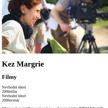
Kez Margrie
Filmy
Nevhodní tútori
2006
réžia
Nevhodní tútori
2006
scenár