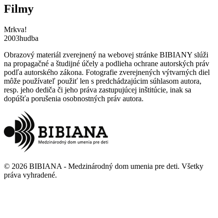
Filmy
Mrkva!
2003
hudba
Obrazový materiál zverejnený na webovej stránke BIBIANY slúži
na propagačné a študijné účely a podlieha ochrane autorských práv
podľa autorského zákona. Fotografie zverejnených výtvarných diel
môže používateľ použiť len s predchádzajúcim súhlasom autora,
resp. jeho dediča či jeho práva zastupujúcej inštitúcie, inak sa
dopúšťa porušenia osobnostných práv autora.
©
2026
BIBIANA - Medzinárodný dom umenia pre deti
.
Všetky
práva vyhradené
.