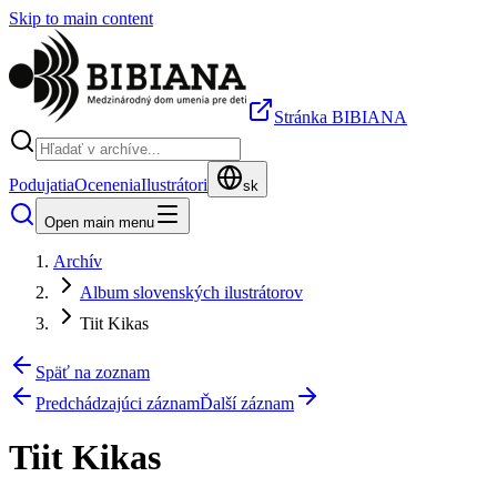
Skip to main content
Stránka BIBIANA
Podujatia
Ocenenia
Ilustrátori
sk
Open main menu
Archív
Album slovenských ilustrátorov
Tiit Kikas
Späť na zoznam
Predchádzajúci záznam
Ďalší záznam
Tiit Kikas