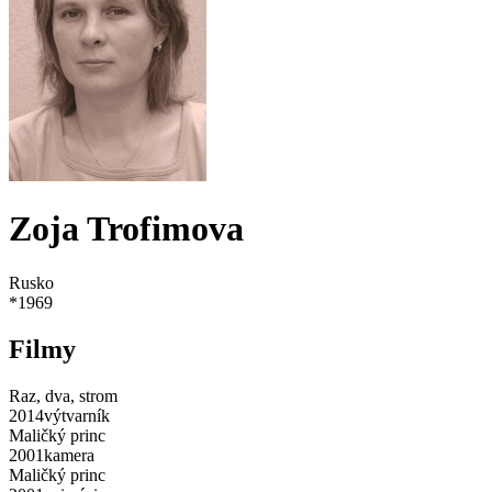
Zoja Trofimova
Rusko
*
1969
Filmy
Raz, dva, strom
2014
výtvarník
Maličký princ
2001
kamera
Maličký princ