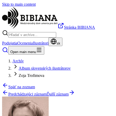
Skip to main content
Stránka BIBIANA
Podujatia
Ocenenia
Ilustrátori
sk
Open main menu
Archív
Album slovenských ilustrátorov
Zoja Trofimova
Späť na zoznam
Predchádzajúci záznam
Ďalší záznam