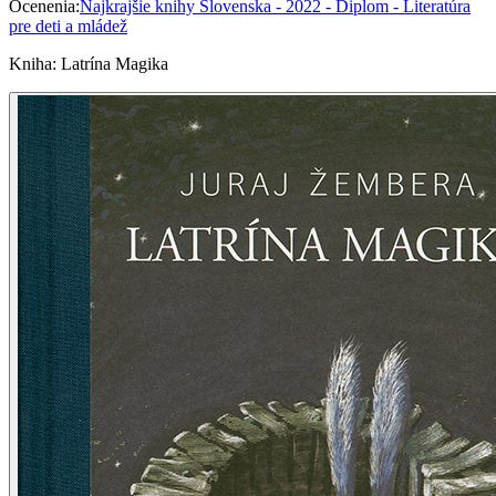
Ocenenia
:
Najkrajšie knihy Slovenska - 2022 - Diplom - Literatúra
pre deti a mládež
Kniha
:
Latrína Magika