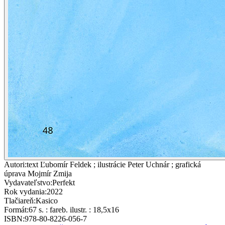
Autori
:
text Ľubomír Feldek ; ilustrácie Peter Uchnár ; grafická
úprava Mojmír Zmija
Vydavateľstvo
:
Perfekt
Rok vydania
:
2022
Tlačiareň
:
Kasico
Formát
:
67 s. : fareb. ilustr. : 18,5x16
ISBN
:
978-80-8226-056-7