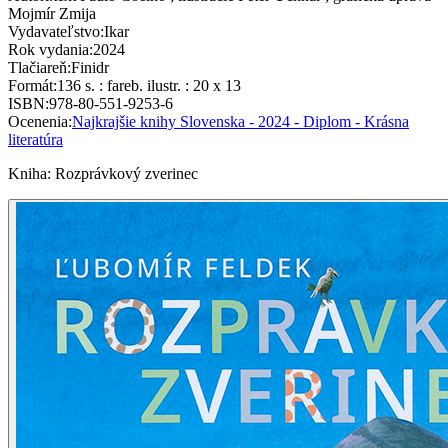
Mojmír Zmija
Vydavateľstvo
:
Ikar
Rok vydania
:
2024
Tlačiareň
:
Finidr
Formát
:
136 s. : fareb. ilustr. : 20 x 13
ISBN
:
978-80-551-9253-6
Ocenenia
:
Najkrajšie knihy Slovenska - 2024 - Diplom - Krásna
literatúra
Kniha
:
Rozprávkový zverinec