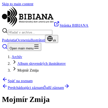
Skip to main content
Stránka BIBIANA
Podujatia
Ocenenia
Ilustrátori
sk
Open main menu
Archív
Album slovenských ilustrátorov
Mojmír Zmija
Späť na zoznam
Predchádzajúci záznam
Ďalší záznam
Mojmír Zmija