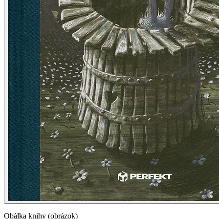
Obálka knihy (obrázok)