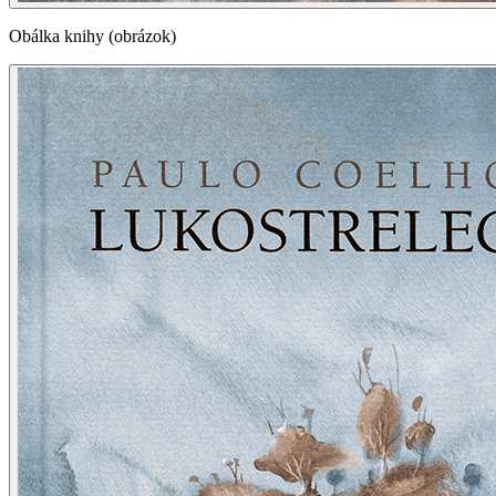
Obálka knihy (obrázok)