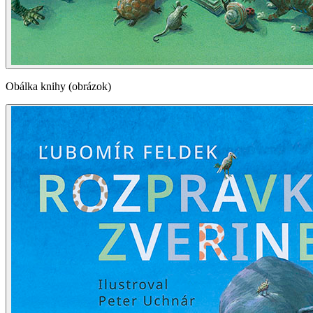
Obálka knihy (obrázok)