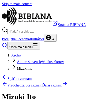
Skip to main content
Stránka BIBIANA
Podujatia
Ocenenia
Ilustrátori
sk
Open main menu
Archív
Album slovenských ilustrátorov
Mizuki Ito
Späť na zoznam
Predchádzajúci záznam
Ďalší záznam
Mizuki Ito