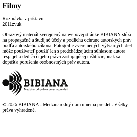
Filmy
Rozprávka z prístavu
2011
zvuk
Obrazový materiál zverejnený na webovej stránke BIBIANY slúži
na propagačné a študijné účely a podlieha ochrane autorských práv
podľa autorského zákona. Fotografie zverejnených výtvarných diel
môže používateľ použiť len s predchádzajúcim súhlasom autora,
resp. jeho dediča či jeho práva zastupujúcej inštitúcie, inak sa
dopúšťa porušenia osobnostných práv autora.
©
2026
BIBIANA - Medzinárodný dom umenia pre deti
.
Všetky
práva vyhradené
.