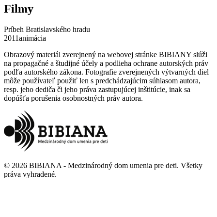
Filmy
Príbeh Bratislavského hradu
2011
animácia
Obrazový materiál zverejnený na webovej stránke BIBIANY slúži
na propagačné a študijné účely a podlieha ochrane autorských práv
podľa autorského zákona. Fotografie zverejnených výtvarných diel
môže používateľ použiť len s predchádzajúcim súhlasom autora,
resp. jeho dediča či jeho práva zastupujúcej inštitúcie, inak sa
dopúšťa porušenia osobnostných práv autora.
©
2026
BIBIANA - Medzinárodný dom umenia pre deti
.
Všetky
práva vyhradené
.