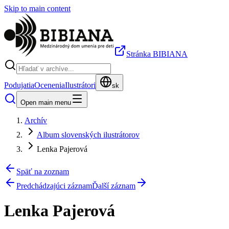
Skip to main content
Stránka BIBIANA
Podujatia
Ocenenia
Ilustrátori
sk
Open main menu
Archív
Album slovenských ilustrátorov
Lenka Pajerová
Späť na zoznam
Predchádzajúci záznam
Ďalší záznam
Lenka Pajerová