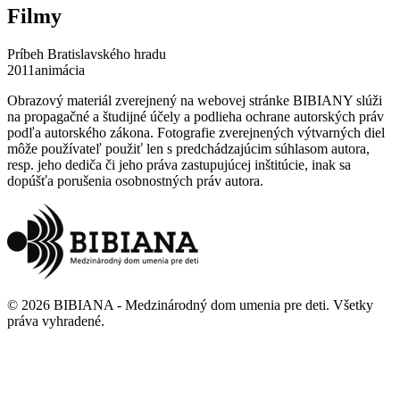
Filmy
Príbeh Bratislavského hradu
2011
animácia
Obrazový materiál zverejnený na webovej stránke BIBIANY slúži
na propagačné a študijné účely a podlieha ochrane autorských práv
podľa autorského zákona. Fotografie zverejnených výtvarných diel
môže používateľ použiť len s predchádzajúcim súhlasom autora,
resp. jeho dediča či jeho práva zastupujúcej inštitúcie, inak sa
dopúšťa porušenia osobnostných práv autora.
©
2026
BIBIANA - Medzinárodný dom umenia pre deti
.
Všetky
práva vyhradené
.