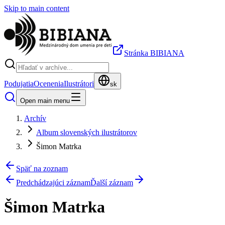
Skip to main content
Stránka BIBIANA
Podujatia
Ocenenia
Ilustrátori
sk
Open main menu
Archív
Album slovenských ilustrátorov
Šimon Matrka
Späť na zoznam
Predchádzajúci záznam
Ďalší záznam
Šimon Matrka