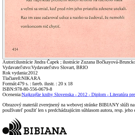
Autori
:
ilustrácie Jindra Čapek ; ilustrácie Zuzana Bočkayová-Brunckov
Vydavateľstvo
:
Vydavateľstvo Slovart, BRIO
Rok vydania
:
2012
Tlačiareň
:
NIKARA
Formát
:
479 s. : fareb. ilustr. : 20 x 18
ISBN
:
978-80-556-0679-8
Ocenenia
:
Najkrajšie knihy Slovenska - 2012 - Diplom - Literatúra pre
Obrazový materiál zverejnený na webovej stránke BIBIANY slúži na p
používateľ použiť len s predchádzajúcim súhlasom autora, resp. jeho d