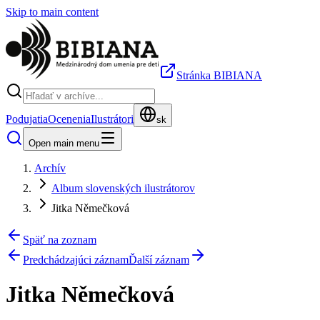
Skip to main content
Stránka BIBIANA
Podujatia
Ocenenia
Ilustrátori
sk
Open main menu
Archív
Album slovenských ilustrátorov
Jitka Němečková
Späť na zoznam
Predchádzajúci záznam
Ďalší záznam
Jitka Němečková