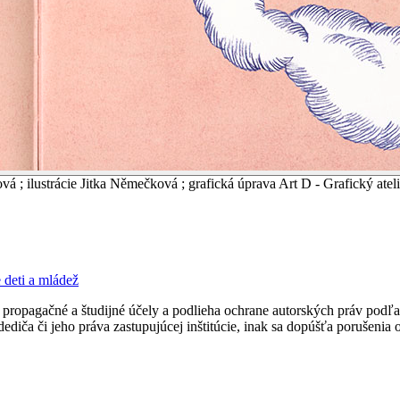
á ; ilustrácie Jitka Němečková ; grafická úprava Art D - Grafický atelié
 deti a mládež
ropagačné a študijné účely a podlieha ochrane autorských práv podľa
ediča či jeho práva zastupujúcej inštitúcie, inak sa dopúšťa porušenia