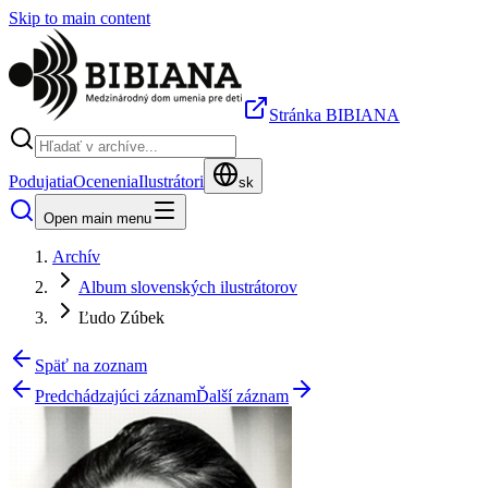
Skip to main content
Stránka BIBIANA
Podujatia
Ocenenia
Ilustrátori
sk
Open main menu
Archív
Album slovenských ilustrátorov
Ľudo Zúbek
Späť na zoznam
Predchádzajúci záznam
Ďalší záznam