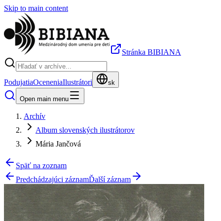
Skip to main content
Stránka BIBIANA
Podujatia
Ocenenia
Ilustrátori
sk
Open main menu
Archív
Album slovenských ilustrátorov
Mária Jančová
Späť na zoznam
Predchádzajúci záznam
Ďalší záznam