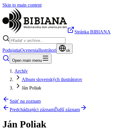
Skip to main content
Stránka BIBIANA
Podujatia
Ocenenia
Ilustrátori
sk
Open main menu
Archív
Album slovenských ilustrátorov
Ján Poliak
Späť na zoznam
Predchádzajúci záznam
Ďalší záznam
Ján Poliak