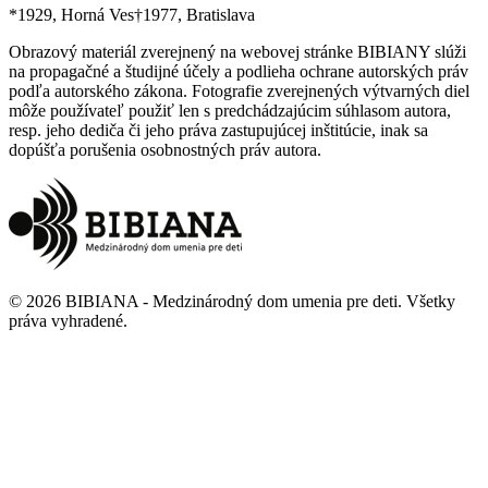
*
1929
, Horná Ves
†
1977
, Bratislava
Obrazový materiál zverejnený na webovej stránke BIBIANY slúži
na propagačné a študijné účely a podlieha ochrane autorských práv
podľa autorského zákona. Fotografie zverejnených výtvarných diel
môže používateľ použiť len s predchádzajúcim súhlasom autora,
resp. jeho dediča či jeho práva zastupujúcej inštitúcie, inak sa
dopúšťa porušenia osobnostných práv autora.
©
2026
BIBIANA - Medzinárodný dom umenia pre deti
.
Všetky
práva vyhradené
.