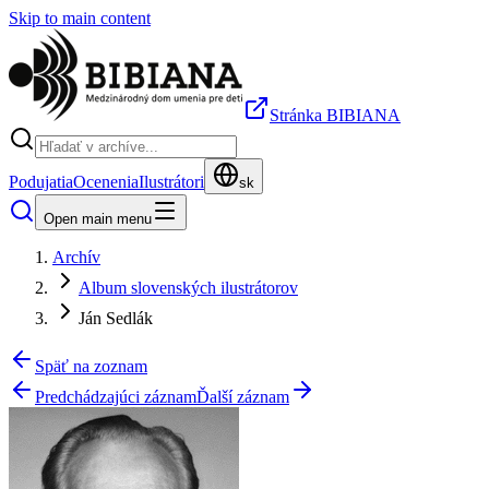
Skip to main content
Stránka BIBIANA
Podujatia
Ocenenia
Ilustrátori
sk
Open main menu
Archív
Album slovenských ilustrátorov
Ján Sedlák
Späť na zoznam
Predchádzajúci záznam
Ďalší záznam