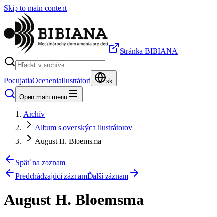
Skip to main content
Stránka BIBIANA
Podujatia
Ocenenia
Ilustrátori
sk
Open main menu
Archív
Album slovenských ilustrátorov
August H. Bloemsma
Späť na zoznam
Predchádzajúci záznam
Ďalší záznam
August H. Bloemsma