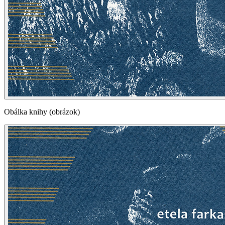
Obálka knihy (obrázok)