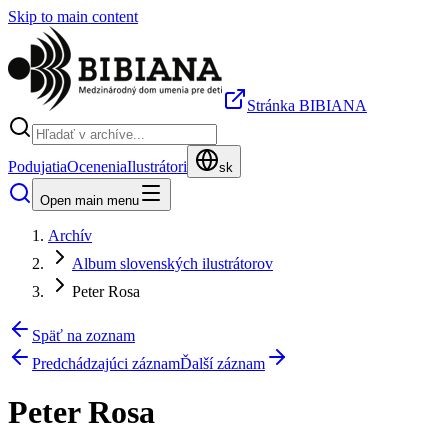
Skip to main content
Stránka BIBIANA
Podujatia
Ocenenia
Ilustrátori
sk
Open main menu
Archív
Album slovenských ilustrátorov
Peter Rosa
Späť na zoznam
Predchádzajúci záznam
Ďalší záznam
Peter Rosa