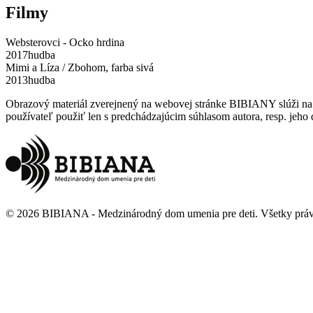
Filmy
Websterovci - Ocko hrdina
2017
hudba
Mimi a Líza / Zbohom, farba sivá
2013
hudba
Obrazový materiál zverejnený na webovej stránke BIBIANY slúži na p
používateľ použiť len s predchádzajúcim súhlasom autora, resp. jeho d
©
2026
BIBIANA - Medzinárodný dom umenia pre deti
.
Všetky prá