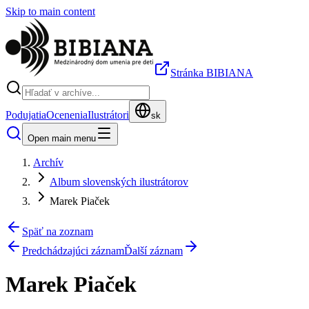
Skip to main content
Stránka BIBIANA
Podujatia
Ocenenia
Ilustrátori
sk
Open main menu
Archív
Album slovenských ilustrátorov
Marek Piaček
Späť na zoznam
Predchádzajúci záznam
Ďalší záznam
Marek Piaček