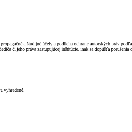
ropagačné a študijné účely a podlieha ochrane autorských práv podľa
ediča či jeho práva zastupujúcej inštitúcie, inak sa dopúšťa porušenia
va vyhradené
.