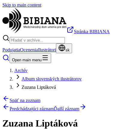
Skip to main content
Stránka BIBIANA
Podujatia
Ocenenia
Ilustrátori
sk
Open main menu
Archív
Album slovenských ilustrátorov
Zuzana Liptáková
Späť na zoznam
Predchádzajúci záznam
Ďalší záznam
Zuzana Liptáková