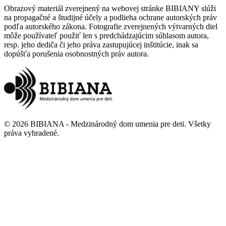
Obrazový materiál zverejnený na webovej stránke BIBIANY slúži
na propagačné a študijné účely a podlieha ochrane autorských práv
podľa autorského zákona. Fotografie zverejnených výtvarných diel
môže používateľ použiť len s predchádzajúcim súhlasom autora,
resp. jeho dediča či jeho práva zastupujúcej inštitúcie, inak sa
dopúšťa porušenia osobnostných práv autora.
©
2026
BIBIANA - Medzinárodný dom umenia pre deti
.
Všetky
práva vyhradené
.