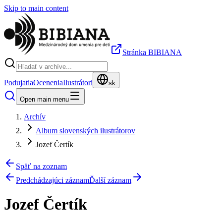
Skip to main content
Stránka BIBIANA
Podujatia
Ocenenia
Ilustrátori
sk
Open main menu
Archív
Album slovenských ilustrátorov
Jozef Čertík
Späť na zoznam
Predchádzajúci záznam
Ďalší záznam
Jozef Čertík