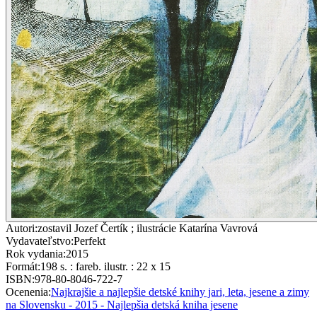
Autori
:
zostavil Jozef Čertík ; ilustrácie Katarína Vavrová
Vydavateľstvo
:
Perfekt
Rok vydania
:
2015
Formát
:
198 s. : fareb. ilustr. : 22 x 15
ISBN
:
978-80-8046-722-7
Ocenenia
:
Najkrajšie a najlepšie detské knihy jari, leta, jesene a zimy
na Slovensku - 2015 - Najlepšia detská kniha jesene