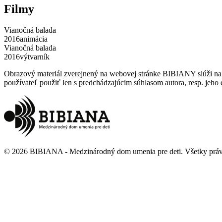
Filmy
Vianočná balada
2016
animácia
Vianočná balada
2016
výtvarník
Obrazový materiál zverejnený na webovej stránke BIBIANY slúži na p
používateľ použiť len s predchádzajúcim súhlasom autora, resp. jeho d
©
2026
BIBIANA - Medzinárodný dom umenia pre deti
.
Všetky prá