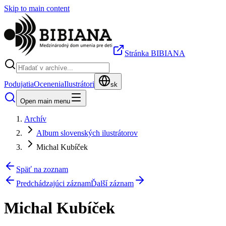
Skip to main content
Stránka BIBIANA
Podujatia
Ocenenia
Ilustrátori
sk
Open main menu
Archív
Album slovenských ilustrátorov
Michal Kubíček
Späť na zoznam
Predchádzajúci záznam
Ďalší záznam
Michal Kubíček