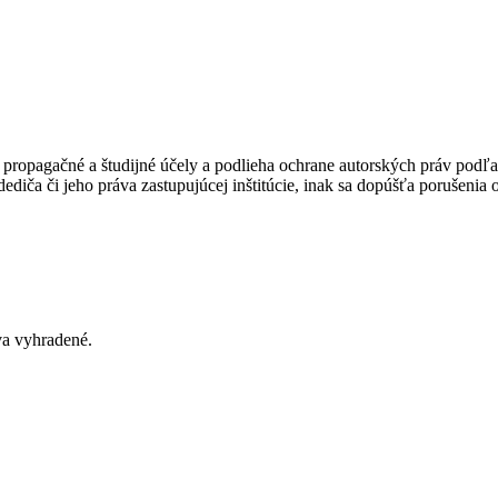
ropagačné a študijné účely a podlieha ochrane autorských práv podľa
ediča či jeho práva zastupujúcej inštitúcie, inak sa dopúšťa porušenia
va vyhradené
.