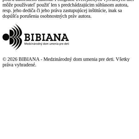
môže používateľ použiť len s predchádzajúcim súhlasom autora,
resp. jeho dediča či jeho práva zastupujúcej inštitúcie, inak sa
dopúšťa porušenia osobnostných práv autora.
©
2026
BIBIANA - Medzinárodný dom umenia pre deti
.
Všetky
práva vyhradené
.