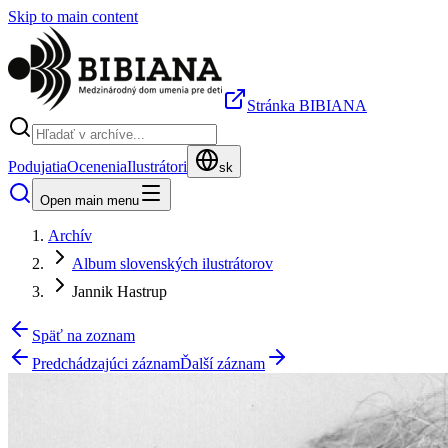
Skip to main content
Stránka BIBIANA
Podujatia
Ocenenia
Ilustrátori
sk
Open main menu
Archív
Album slovenských ilustrátorov
Jannik Hastrup
Späť na zoznam
Predchádzajúci záznam
Ďalší záznam