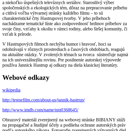
a niekoľko úspešných televíznych seriálov. Starostlivý výber
spoločenských a ekologických tém, dôraz na prepracovanie príbehu
a citlivá voľba výtvarnej stránky každého filmu – to sú
charakteristické črty Hastrupovej tvorby. V jeho príbehoch
nachádzame tematické línie ako zodpovednosť hrdinov príbehov za
svoje činy, vzťahy k okoliu v rámci rodiny, alebo širšej komunity, či
vzťah k prírode.
V Hastrupových filmoch nechýba humor i hravosť, hoci sa
odohrávajú v rôznych prostrediach a časových obdobiach, reagujú
na aktuálne otázky. V zvolených témach sa tvorca sústreďuje najmä
na ich univerzálnejšiu rovinu. Pre posilnenie autorskej výpovede
používa Jannick Hastrup aj odkazy na diela klasickej literatúry.
Webové odkazy
wikipedia
http://tegnefilm.com/about-us/jannik-hastrup/
http://www.imdb.com/name/nm0368645/
Obrazový materiál zverejnený na webovej stránke BIBIANY slúži
na propagačné a študijné účely a podlieha ochrane autorských práv
podľa autorského zákona. Fotografie zverejnených výtvarných diel