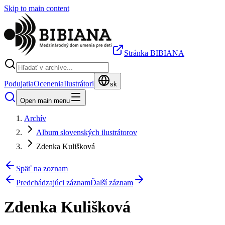
Skip to main content
Stránka BIBIANA
Podujatia
Ocenenia
Ilustrátori
sk
Open main menu
Archív
Album slovenských ilustrátorov
Zdenka Kulišková
Späť na zoznam
Predchádzajúci záznam
Ďalší záznam
Zdenka Kulišková