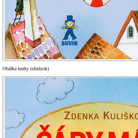
Obálka knihy (obrázok)