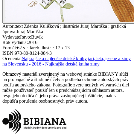
Autori
:
text Zdenka Kulišková ; ilustrácie Juraj Martiška ; grafická
úprava Juraj Martiška
Vydavateľstvo
:
Buvik
Rok vydania
:
2016
Formát
:
62 s. : fareb. ilustr. : 17 x 13
ISBN
:
978-80-8124-084-3
Ocenenia
:
Najkrajšie a najlepšie detské knihy jari, leta, jesene a zimy
na Slovensku - 2016 - Najkrajšia detská kniha zimy
Obrazový materiál zverejnený na webovej stránke BIBIANY slúži
na propagačné a študijné účely a podlieha ochrane autorských práv
podľa autorského zákona. Fotografie zverejnených výtvarných diel
môže používateľ použiť len s predchádzajúcim súhlasom autora,
resp. jeho dediča či jeho práva zastupujúcej inštitúcie, inak sa
dopúšťa porušenia osobnostných práv autora.