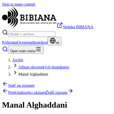
Skip to main content
Stránka BIBIANA
Podujatia
Ocenenia
Ilustrátori
sk
Open main menu
Archív
Album slovenských ilustrátorov
Manal Alghaddani
Späť na zoznam
Predchádzajúci záznam
Ďalší záznam
Manal Alghaddani