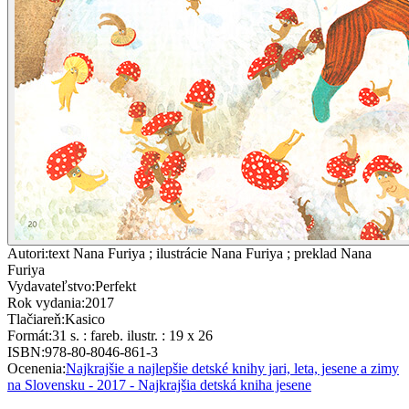
Autori
:
text Nana Furiya ; ilustrácie Nana Furiya ; preklad Nana
Furiya
Vydavateľstvo
:
Perfekt
Rok vydania
:
2017
Tlačiareň
:
Kasico
Formát
:
31 s. : fareb. ilustr. : 19 x 26
ISBN
:
978-80-8046-861-3
Ocenenia
:
Najkrajšie a najlepšie detské knihy jari, leta, jesene a zimy
na Slovensku - 2017 - Najkrajšia detská kniha jesene