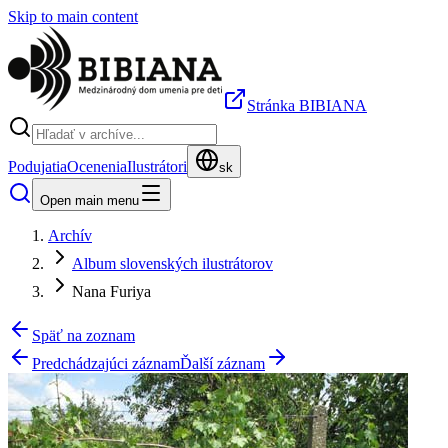
Skip to main content
Stránka BIBIANA
Podujatia
Ocenenia
Ilustrátori
sk
Open main menu
Archív
Album slovenských ilustrátorov
Nana Furiya
Späť na zoznam
Predchádzajúci záznam
Ďalší záznam