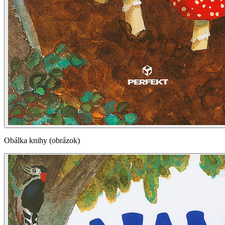
Obálka knihy (obrázok)