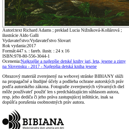
Autori
:
text Richard Adams ; preklad Lucia Nižníková-Kollárová ;
ilustrácie Aldo Galli
Vydavateľstvo
:
Vydavateľstvo Slovart
Rok vydania
:
2017
Formát
:
447 s. : fareb. ilustr. : 24 x 16
ISBN
:
978-80-556-3044-1
Ocenenia
:
Najkrajšie a najlepšie detské knihy jari, leta, jesene a zimy
na Slovensku - 2017 - Najlepšia detská kniha jesene
Obrazový materiál zverejnený na webovej stránke BIBIANY slúži
na propagačné a študijné účely a podlieha ochrane autorských práv
podľa autorského zákona. Fotografie zverejnených výtvarných diel
môže používateľ použiť len s predchádzajúcim súhlasom autora,
resp. jeho dediča či jeho práva zastupujúcej inštitúcie, inak sa
dopúšťa porušenia osobnostných práv autora.