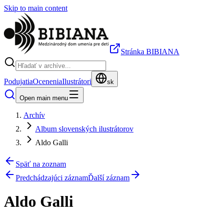
Skip to main content
Stránka BIBIANA
Podujatia
Ocenenia
Ilustrátori
sk
Open main menu
Archív
Album slovenských ilustrátorov
Aldo Galli
Späť na zoznam
Predchádzajúci záznam
Ďalší záznam
Aldo Galli