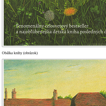
Obálka knihy (obrázok)