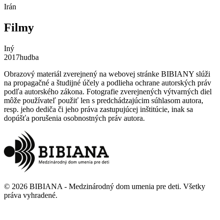
Irán
Filmy
Iný
2017
hudba
Obrazový materiál zverejnený na webovej stránke BIBIANY slúži
na propagačné a študijné účely a podlieha ochrane autorských práv
podľa autorského zákona. Fotografie zverejnených výtvarných diel
môže používateľ použiť len s predchádzajúcim súhlasom autora,
resp. jeho dediča či jeho práva zastupujúcej inštitúcie, inak sa
dopúšťa porušenia osobnostných práv autora.
©
2026
BIBIANA - Medzinárodný dom umenia pre deti
.
Všetky
práva vyhradené
.