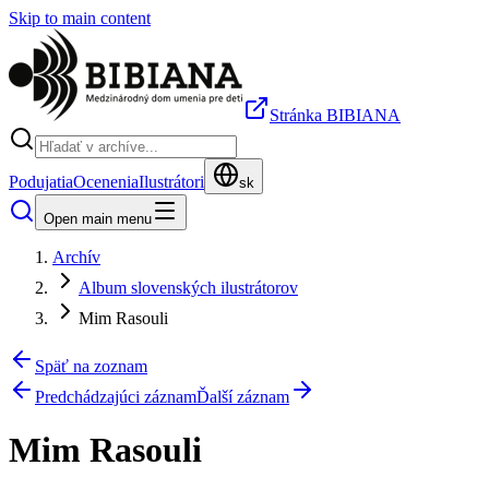
Skip to main content
Stránka BIBIANA
Podujatia
Ocenenia
Ilustrátori
sk
Open main menu
Archív
Album slovenských ilustrátorov
Mim Rasouli
Späť na zoznam
Predchádzajúci záznam
Ďalší záznam
Mim Rasouli