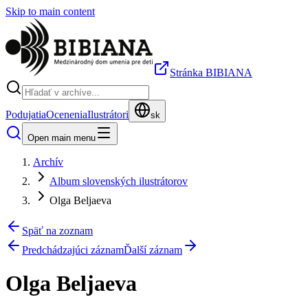
Skip to main content
Stránka BIBIANA
Podujatia
Ocenenia
Ilustrátori
sk
Open main menu
Archív
Album slovenských ilustrátorov
Olga Beljaeva
Späť na zoznam
Predchádzajúci záznam
Ďalší záznam
Olga Beljaeva