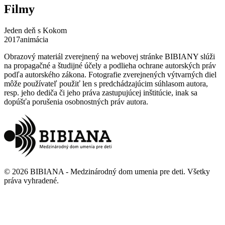
Filmy
Jeden deň s Kokom
2017
animácia
Obrazový materiál zverejnený na webovej stránke BIBIANY slúži
na propagačné a študijné účely a podlieha ochrane autorských práv
podľa autorského zákona. Fotografie zverejnených výtvarných diel
môže používateľ použiť len s predchádzajúcim súhlasom autora,
resp. jeho dediča či jeho práva zastupujúcej inštitúcie, inak sa
dopúšťa porušenia osobnostných práv autora.
©
2026
BIBIANA - Medzinárodný dom umenia pre deti
.
Všetky
práva vyhradené
.