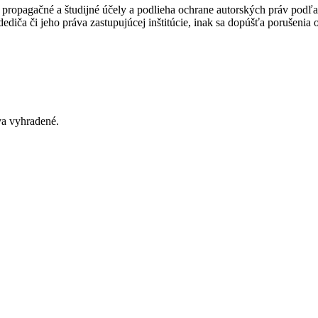
ropagačné a študijné účely a podlieha ochrane autorských práv podľa
ediča či jeho práva zastupujúcej inštitúcie, inak sa dopúšťa porušenia
va vyhradené
.