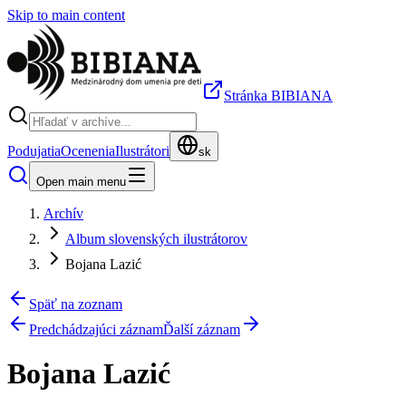
Skip to main content
Stránka BIBIANA
Podujatia
Ocenenia
Ilustrátori
sk
Open main menu
Archív
Album slovenských ilustrátorov
Bojana Lazić
Späť na zoznam
Predchádzajúci záznam
Ďalší záznam
Bojana Lazić