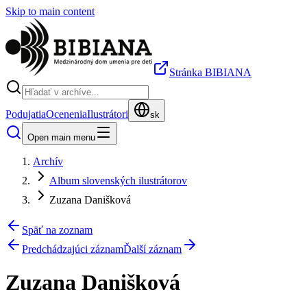
Skip to main content
Stránka BIBIANA
Podujatia
Ocenenia
Ilustrátori
sk
Open main menu
Archív
Album slovenských ilustrátorov
Zuzana Danišková
Späť na zoznam
Predchádzajúci záznam
Ďalší záznam
Zuzana Danišková