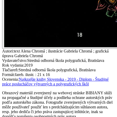
Autori
:
text Alena Chromá ; ilustrácie Gabriela Chromá ; grafická
úprava Gabriela Chromá
Vydavateľstvo
:
Stredná odborná škola polygrafická, Bratislava
Rok vydania
:
2019
Tlačiareň
:
Stredná odborná škola polygrafická, Bratislava
Formát
:
fareb. ilustr. : 21 x 16
Ocenenia
:
Najkrajšie knihy Slovenska - 2019 - Diplom - Študijné
práce poslucháčov výtvarných a polygrafických škôl
Obrazový materiál zverejnený na webovej stránke BIBIANY slúži
na propagačné a študijné účely a podlieha ochrane autorských práv
podľa autorského zákona. Fotografie zverejnených výtvarných diel
môže používateľ použiť len s predchádzajúcim súhlasom autora,
resp. jeho dediča či jeho práva zastupujúcej inštitúcie, inak sa
dopúšťa porušenia osobnostných práv autora.