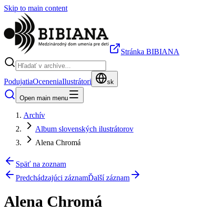
Skip to main content
Stránka BIBIANA
Podujatia
Ocenenia
Ilustrátori
sk
Open main menu
Archív
Album slovenských ilustrátorov
Alena Chromá
Späť na zoznam
Predchádzajúci záznam
Ďalší záznam
Alena Chromá