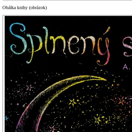
Obálka knihy (obrázok)