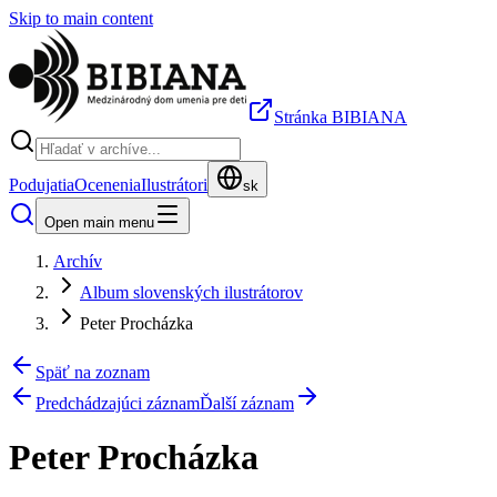
Skip to main content
Stránka BIBIANA
Podujatia
Ocenenia
Ilustrátori
sk
Open main menu
Archív
Album slovenských ilustrátorov
Peter Procházka
Späť na zoznam
Predchádzajúci záznam
Ďalší záznam
Peter Procházka