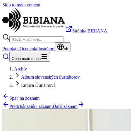
Skip to main content
Stránka BIBIANA
Podujatia
Ocenenia
Ilustrátori
sk
Open main menu
Archív
Album slovenských ilustrátorov
Ľubica Ďurišinová
Späť na zoznam
Predchádzajúci záznam
Ďalší záznam