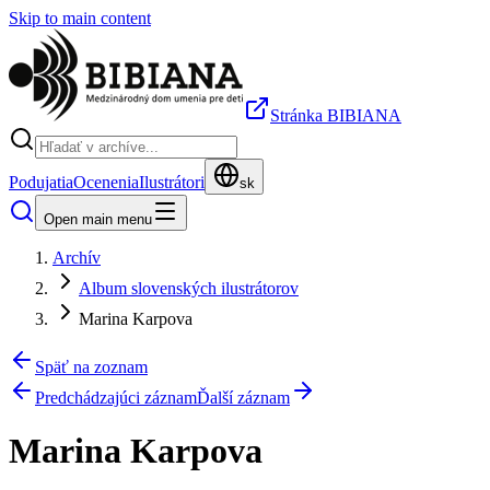
Skip to main content
Stránka BIBIANA
Podujatia
Ocenenia
Ilustrátori
sk
Open main menu
Archív
Album slovenských ilustrátorov
Marina Karpova
Späť na zoznam
Predchádzajúci záznam
Ďalší záznam
Marina Karpova