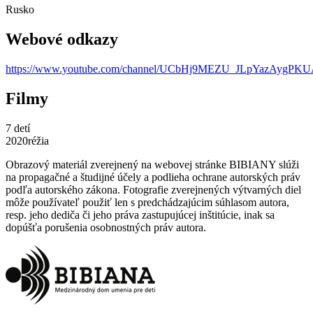
Rusko
Webové odkazy
https://www.youtube.com/channel/UCbHj9MEZU_JLpYazAygPK
Filmy
7 detí
2020
réžia
Obrazový materiál zverejnený na webovej stránke BIBIANY slúži
na propagačné a študijné účely a podlieha ochrane autorských práv
podľa autorského zákona. Fotografie zverejnených výtvarných diel
môže používateľ použiť len s predchádzajúcim súhlasom autora,
resp. jeho dediča či jeho práva zastupujúcej inštitúcie, inak sa
dopúšťa porušenia osobnostných práv autora.