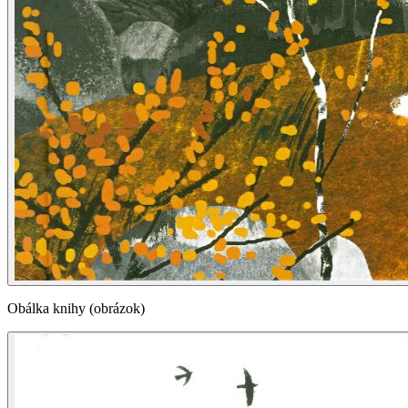
Obálka knihy (obrázok)