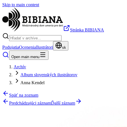
Skip to main content
Stránka BIBIANA
Podujatia
Ocenenia
Ilustrátori
sk
Open main menu
Archív
Album slovenských ilustrátorov
Anna Kendel
Späť na zoznam
Predchádzajúci záznam
Ďalší záznam