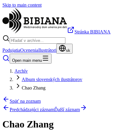
Skip to main content
Stránka BIBIANA
Podujatia
Ocenenia
Ilustrátori
sk
Open main menu
Archív
Album slovenských ilustrátorov
Chao Zhang
Späť na zoznam
Predchádzajúci záznam
Ďalší záznam
Chao Zhang