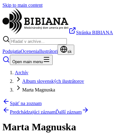
Skip to main content
Stránka BIBIANA
Podujatia
Ocenenia
Ilustrátori
sk
Open main menu
Archív
Album slovenských ilustrátorov
Marta Magnuska
Späť na zoznam
Predchádzajúci záznam
Ďalší záznam
Marta Magnuska