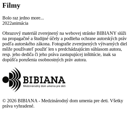
Filmy
Bolo raz jedno more...
2022
animácia
Obrazový materiál zverejnený na webovej stránke BIBIANY slúži
na propagačné a študijné účely a podlieha ochrane autorských práv
podľa autorského zákona. Fotografie zverejnených výtvarných diel
môže používateľ použiť len s predchádzajúcim súhlasom autora,
resp. jeho dediča či jeho práva zastupujúcej inštitúcie, inak sa
dopúšťa porušenia osobnostných práv autora.
©
2026
BIBIANA - Medzinárodný dom umenia pre deti
.
Všetky
práva vyhradené
.