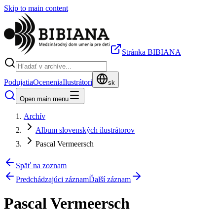
Skip to main content
Stránka BIBIANA
Podujatia
Ocenenia
Ilustrátori
sk
Open main menu
Archív
Album slovenských ilustrátorov
Pascal Vermeersch
Späť na zoznam
Predchádzajúci záznam
Ďalší záznam
Pascal Vermeersch