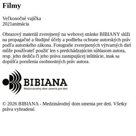
Filmy
Veľkonočné vajíčka
2021
animácia
Obrazový materiál zverejnený na webovej stránke BIBIANY slúži
na propagačné a študijné účely a podlieha ochrane autorských práv
podľa autorského zákona. Fotografie zverejnených výtvarných diel
môže používateľ použiť len s predchádzajúcim súhlasom autora,
resp. jeho dediča či jeho práva zastupujúcej inštitúcie, inak sa
dopúšťa porušenia osobnostných práv autora.
©
2026
BIBIANA - Medzinárodný dom umenia pre deti
.
Všetky
práva vyhradené
.