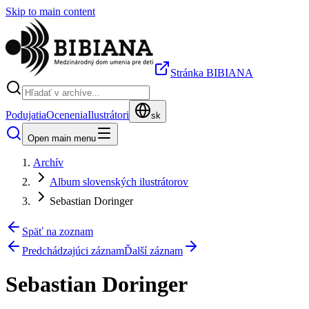
Skip to main content
Stránka BIBIANA
Podujatia
Ocenenia
Ilustrátori
sk
Open main menu
Archív
Album slovenských ilustrátorov
Sebastian Doringer
Späť na zoznam
Predchádzajúci záznam
Ďalší záznam
Sebastian Doringer