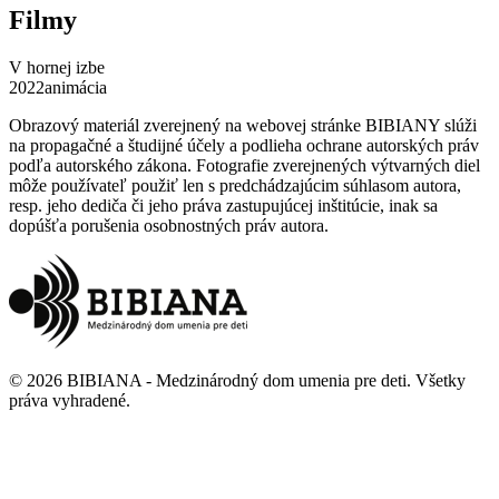
Filmy
V hornej izbe
2022
animácia
Obrazový materiál zverejnený na webovej stránke BIBIANY slúži
na propagačné a študijné účely a podlieha ochrane autorských práv
podľa autorského zákona. Fotografie zverejnených výtvarných diel
môže používateľ použiť len s predchádzajúcim súhlasom autora,
resp. jeho dediča či jeho práva zastupujúcej inštitúcie, inak sa
dopúšťa porušenia osobnostných práv autora.
©
2026
BIBIANA - Medzinárodný dom umenia pre deti
.
Všetky
práva vyhradené
.