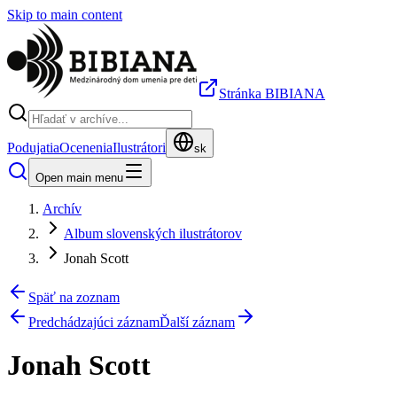
Skip to main content
Stránka BIBIANA
Podujatia
Ocenenia
Ilustrátori
sk
Open main menu
Archív
Album slovenských ilustrátorov
Jonah Scott
Späť na zoznam
Predchádzajúci záznam
Ďalší záznam
Jonah Scott