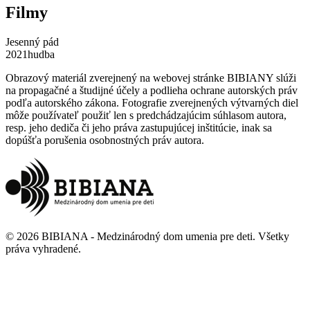
Filmy
Jesenný pád
2021
hudba
Obrazový materiál zverejnený na webovej stránke BIBIANY slúži
na propagačné a študijné účely a podlieha ochrane autorských práv
podľa autorského zákona. Fotografie zverejnených výtvarných diel
môže používateľ použiť len s predchádzajúcim súhlasom autora,
resp. jeho dediča či jeho práva zastupujúcej inštitúcie, inak sa
dopúšťa porušenia osobnostných práv autora.
©
2026
BIBIANA - Medzinárodný dom umenia pre deti
.
Všetky
práva vyhradené
.