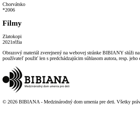
Chorvátsko
*
2006
Filmy
Zlatokopi
2021
réžia
Obrazový materiál zverejnený na webovej stránke BIBIANY slúži na p
používateľ použiť len s predchádzajúcim súhlasom autora, resp. jeho d
©
2026
BIBIANA - Medzinárodný dom umenia pre deti
.
Všetky prá