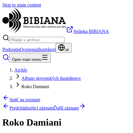
Skip to main content
Stránka BIBIANA
Podujatia
Ocenenia
Ilustrátori
sk
Open main menu
Archív
Album slovenských ilustrátorov
Roko Damiani
Späť na zoznam
Predchádzajúci záznam
Ďalší záznam
Roko Damiani