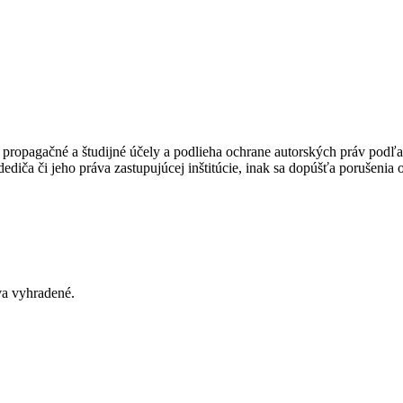
ropagačné a študijné účely a podlieha ochrane autorských práv podľa
ediča či jeho práva zastupujúcej inštitúcie, inak sa dopúšťa porušenia
va vyhradené
.