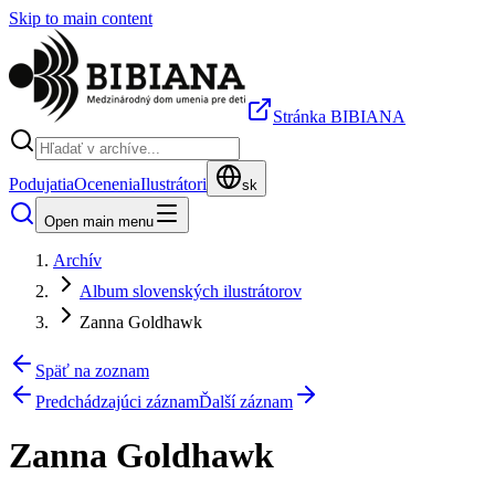
Skip to main content
Stránka BIBIANA
Podujatia
Ocenenia
Ilustrátori
sk
Open main menu
Archív
Album slovenských ilustrátorov
Zanna Goldhawk
Späť na zoznam
Predchádzajúci záznam
Ďalší záznam
Zanna Goldhawk