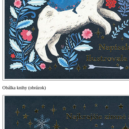
Obálka knihy (obrázok)