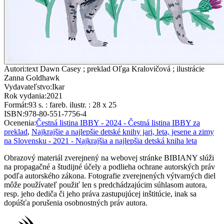
Autori
:
text Dawn Casey ; preklad Oľga Kralovičová ; ilustrácie
Zanna Goldhawk
Vydavateľstvo
:
Ikar
Rok vydania
:
2021
Formát
:
93 s. : fareb. ilustr. : 28 x 25
ISBN
:
978-80-551-7756-4
Ocenenia
:
Čestná listina IBBY - 2024 - Čestná listina IBBY za
preklad
,
Najkrajšie a najlepšie detské knihy jari, leta, jesene a zimy
na Slovensku - 2021 - Najkrajšia a najlepšia detská kniha leta
Obrazový materiál zverejnený na webovej stránke BIBIANY slúži
na propagačné a študijné účely a podlieha ochrane autorských práv
podľa autorského zákona. Fotografie zverejnených výtvarných diel
môže používateľ použiť len s predchádzajúcim súhlasom autora,
resp. jeho dediča či jeho práva zastupujúcej inštitúcie, inak sa
dopúšťa porušenia osobnostných práv autora.