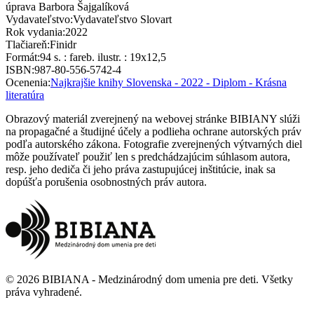
úprava Barbora Šajgalíková
Vydavateľstvo
:
Vydavateľstvo Slovart
Rok vydania
:
2022
Tlačiareň
:
Finidr
Formát
:
94 s. : fareb. ilustr. : 19x12,5
ISBN
:
987-80-556-5742-4
Ocenenia
:
Najkrajšie knihy Slovenska - 2022 - Diplom - Krásna
literatúra
Obrazový materiál zverejnený na webovej stránke BIBIANY slúži
na propagačné a študijné účely a podlieha ochrane autorských práv
podľa autorského zákona. Fotografie zverejnených výtvarných diel
môže používateľ použiť len s predchádzajúcim súhlasom autora,
resp. jeho dediča či jeho práva zastupujúcej inštitúcie, inak sa
dopúšťa porušenia osobnostných práv autora.
©
2026
BIBIANA - Medzinárodný dom umenia pre deti
.
Všetky
práva vyhradené
.