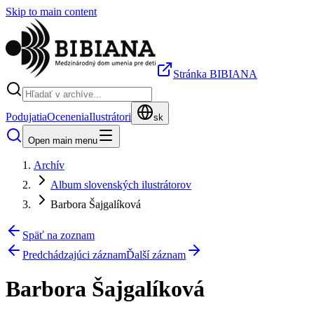
Skip to main content
Stránka BIBIANA
Podujatia
Ocenenia
Ilustrátori
sk
Open main menu
Archív
Album slovenských ilustrátorov
Barbora Šajgalíková
Späť na zoznam
Predchádzajúci záznam
Ďalší záznam
Barbora Šajgalíková