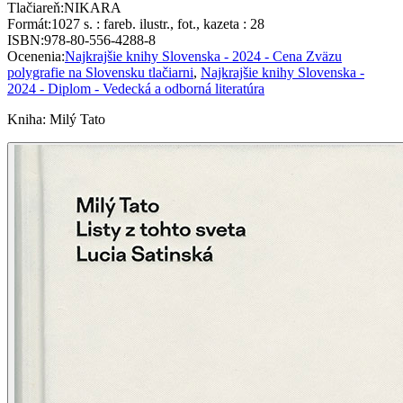
Tlačiareň
:
NIKARA
Formát
:
1027 s. : fareb. ilustr., fot., kazeta : 28
ISBN
:
978-80-556-4288-8
Ocenenia
:
Najkrajšie knihy Slovenska - 2024 - Cena Zväzu
polygrafie na Slovensku tlačiarni
,
Najkrajšie knihy Slovenska -
2024 - Diplom - Vedecká a odborná literatúra
Kniha
:
Milý Tato