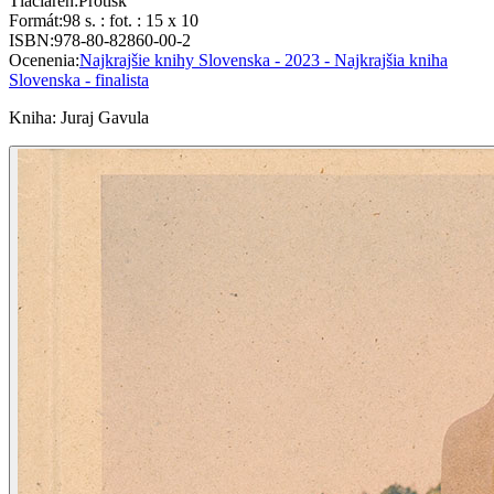
Tlačiareň
:
Protisk
Formát
:
98 s. : fot. : 15 x 10
ISBN
:
978-80-82860-00-2
Ocenenia
:
Najkrajšie knihy Slovenska - 2023 - Najkrajšia kniha
Slovenska - finalista
Kniha
:
Juraj Gavula