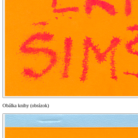
Obálka knihy (obrázok)