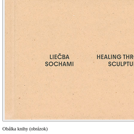
Obálka knihy (obrázok)