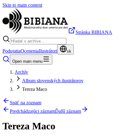
Skip to main content
Stránka BIBIANA
Podujatia
Ocenenia
Ilustrátori
sk
Open main menu
Archív
Album slovenských ilustrátorov
Tereza Maco
Späť na zoznam
Predchádzajúci záznam
Ďalší záznam
Tereza Maco