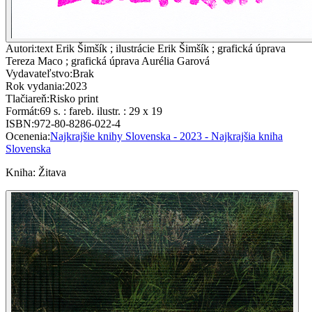
Autori
:
text Erik Šimšík ; ilustrácie Erik Šimšík ; grafická úprava
Tereza Maco ; grafická úprava Aurélia Garová
Vydavateľstvo
:
Brak
Rok vydania
:
2023
Tlačiareň
:
Risko print
Formát
:
69 s. : fareb. ilustr. : 29 x 19
ISBN
:
972-80-8286-022-4
Ocenenia
:
Najkrajšie knihy Slovenska - 2023 - Najkrajšia kniha
Slovenska
Kniha
:
Žitava