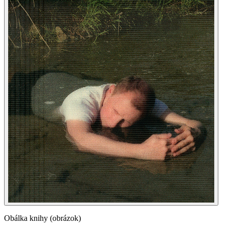
Obálka knihy (obrázok)