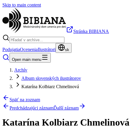
Skip to main content
Stránka BIBIANA
Podujatia
Ocenenia
Ilustrátori
sk
Open main menu
Archív
Album slovenských ilustrátorov
Katarína Kolbiarz Chmelinová
Späť na zoznam
Predchádzajúci záznam
Ďalší záznam
Katarína Kolbiarz Chmelinová