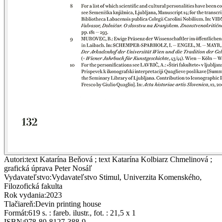
Autori
:
text Katarína Beňová ; text Katarína Kolbiarz Chmelinová ;
grafická úprava Peter Nosáľ
Vydavateľstvo
:
Vydavateľstvo Stimul, Univerzita Komenského,
Filozofická fakulta
Rok vydania
:
2023
Tlačiareň
:
Devin printing house
Formát
:
619 s. : fareb. ilustr., fot. : 21,5 x 1
ISBN
:
978-80-8127-388-9