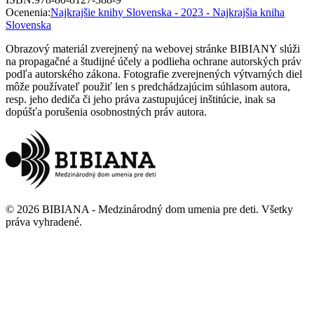
Ocenenia
:
Najkrajšie knihy Slovenska - 2023 - Najkrajšia kniha
Slovenska
Obrazový materiál zverejnený na webovej stránke BIBIANY slúži
na propagačné a študijné účely a podlieha ochrane autorských práv
podľa autorského zákona. Fotografie zverejnených výtvarných diel
môže používateľ použiť len s predchádzajúcim súhlasom autora,
resp. jeho dediča či jeho práva zastupujúcej inštitúcie, inak sa
dopúšťa porušenia osobnostných práv autora.
©
2026
BIBIANA - Medzinárodný dom umenia pre deti
.
Všetky
práva vyhradené
.