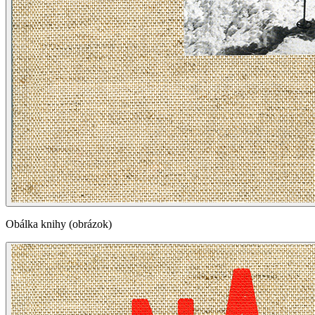
Obálka knihy (obrázok)