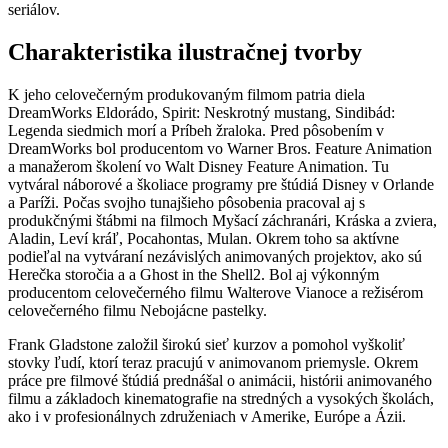
seriálov.
Charakteristika ilustračnej tvorby
K jeho celovečerným produkovaným filmom patria diela
DreamWorks Eldorádo, Spirit: Neskrotný mustang, Sindibád:
Legenda siedmich morí a Príbeh žraloka. Pred pôsobením v
DreamWorks bol producentom vo Warner Bros. Feature Animation
a manažerom školení vo Walt Disney Feature Animation. Tu
vytváral náborové a školiace programy pre štúdiá Disney v Orlande
a Paríži. Počas svojho tunajšieho pôsobenia pracoval aj s
produkčnými štábmi na filmoch Myšací záchranári, Kráska a zviera,
Aladin, Leví kráľ, Pocahontas, Mulan. Okrem toho sa aktívne
podieľal na vytváraní nezávislých animovaných projektov, ako sú
Herečka storočia a a Ghost in the Shell2. Bol aj výkonným
producentom celovečerného filmu Walterove Vianoce a režisérom
celovečerného filmu Nebojácne pastelky.
Frank Gladstone založil širokú sieť kurzov a pomohol vyškoliť
stovky ľudí, ktorí teraz pracujú v animovanom priemysle. Okrem
práce pre filmové štúdiá prednášal o animácii, histórii animovaného
filmu a základoch kinematografie na stredných a vysokých školách,
ako i v profesionálnych združeniach v Amerike, Európe a Ázii.