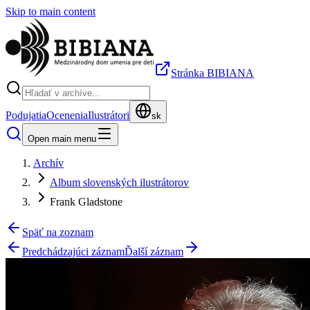
Skip to main content
Stránka BIBIANA
Podujatia
Ocenenia
Ilustrátori
sk
Open main menu
Archív
Album slovenských ilustrátorov
Frank Gladstone
Späť na zoznam
Predchádzajúci záznam
Ďalší záznam