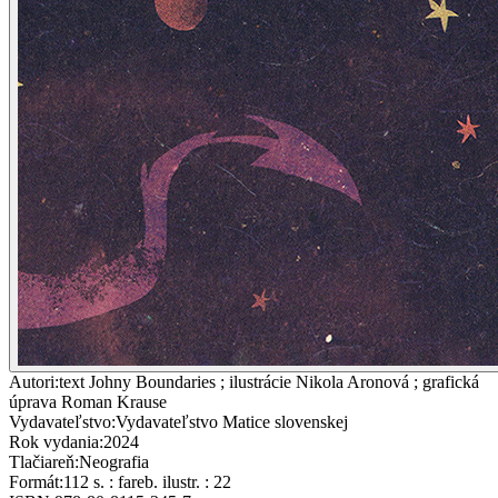
Autori
:
text Johny Boundaries ; ilustrácie Nikola Aronová ; grafická
úprava Roman Krause
Vydavateľstvo
:
Vydavateľstvo Matice slovenskej
Rok vydania
:
2024
Tlačiareň
:
Neografia
Formát
:
112 s. : fareb. ilustr. : 22