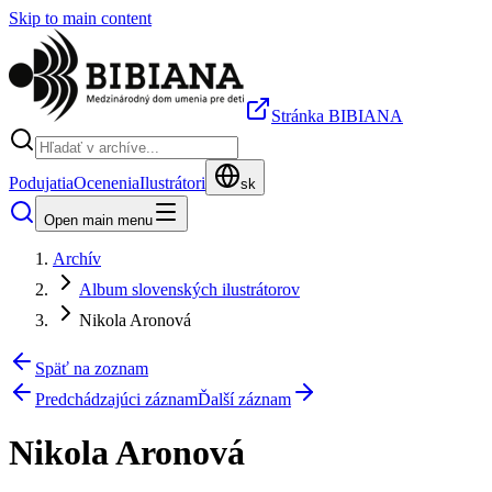
Skip to main content
Stránka BIBIANA
Podujatia
Ocenenia
Ilustrátori
sk
Open main menu
Archív
Album slovenských ilustrátorov
Nikola Aronová
Späť na zoznam
Predchádzajúci záznam
Ďalší záznam
Nikola Aronová