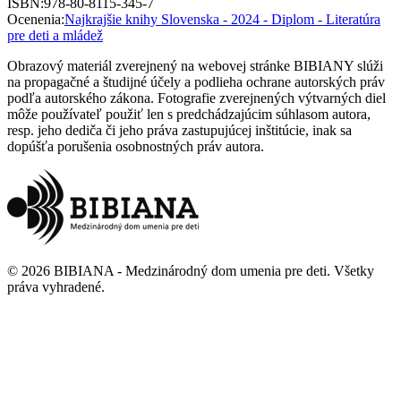
ISBN
:
978-80-8115-345-7
Ocenenia
:
Najkrajšie knihy Slovenska - 2024 - Diplom - Literatúra
pre deti a mládež
Obrazový materiál zverejnený na webovej stránke BIBIANY slúži
na propagačné a študijné účely a podlieha ochrane autorských práv
podľa autorského zákona. Fotografie zverejnených výtvarných diel
môže používateľ použiť len s predchádzajúcim súhlasom autora,
resp. jeho dediča či jeho práva zastupujúcej inštitúcie, inak sa
dopúšťa porušenia osobnostných práv autora.
©
2026
BIBIANA - Medzinárodný dom umenia pre deti
.
Všetky
práva vyhradené
.