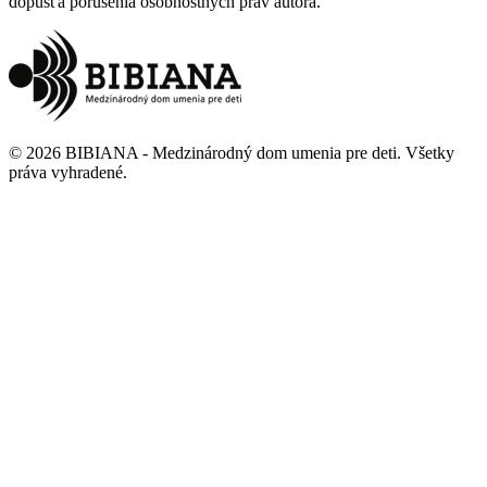
dopúšťa porušenia osobnostných práv autora.
©
2026
BIBIANA - Medzinárodný dom umenia pre deti
.
Všetky
práva vyhradené
.