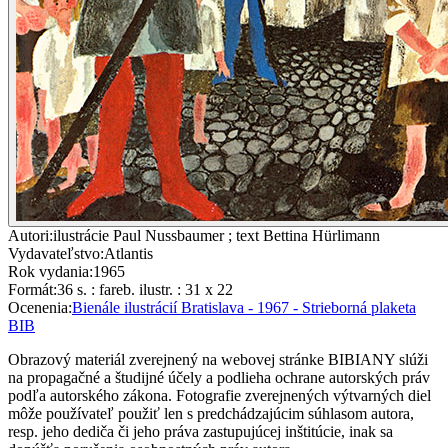
Autori
:
ilustrácie Paul Nussbaumer ; text Bettina Hürlimann
Vydavateľstvo
:
Atlantis
Rok vydania
:
1965
Formát
:
36 s. : fareb. ilustr. : 31 x 22
Ocenenia
:
Bienále ilustrácií Bratislava - 1967 - Strieborná plaketa
BIB
Obrazový materiál zverejnený na webovej stránke BIBIANY slúži
na propagačné a študijné účely a podlieha ochrane autorských práv
podľa autorského zákona. Fotografie zverejnených výtvarných diel
môže používateľ použiť len s predchádzajúcim súhlasom autora,
resp. jeho dediča či jeho práva zastupujúcej inštitúcie, inak sa