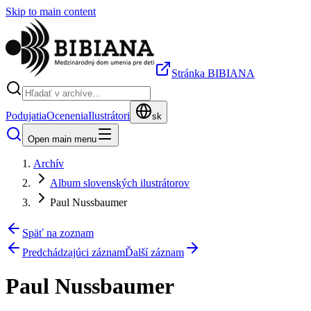
Skip to main content
Stránka BIBIANA
Podujatia
Ocenenia
Ilustrátori
sk
Open main menu
Archív
Album slovenských ilustrátorov
Paul Nussbaumer
Späť na zoznam
Predchádzajúci záznam
Ďalší záznam
Paul Nussbaumer