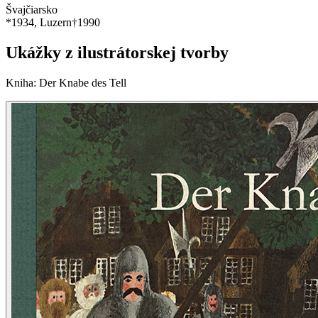
Švajčiarsko
*
1934
, Luzern
†
1990
Ukážky z ilustrátorskej tvorby
Kniha
:
Der Knabe des Tell